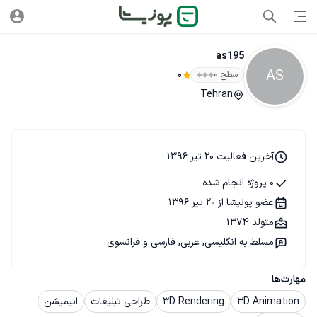
as195
AS
سطح ۰
0
Tehran
آخرین فعالیت 20 تیر 1396
0 پروژه انجام شده
عضو پونیشا از 20 تیر 1396
متولد 1374
مسلط به انگلیسی, عربی, فارسی و فرانسوی
مهارت‌ها
3D Animation
3D Rendering
طراحی تبلیغات
انیمیشن