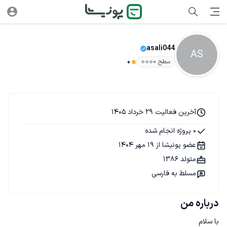
asali044
AS
سطح ۰
0
آخرین فعالیت 29 خرداد 1405
0 پروژه انجام شده
عضو پونیشا از 19 مهر 1404
متولد 1386
مسلط به فارسی
درباره من