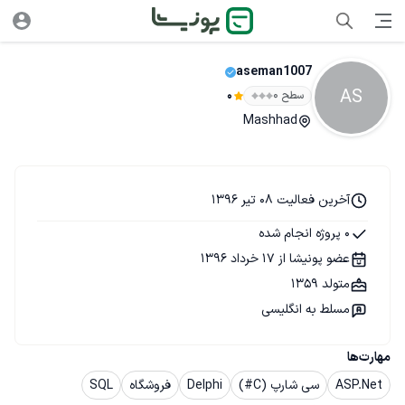
aseman1007
AS
سطح ۰
0
Mashhad
آخرین فعالیت 08 تیر 1396
0 پروژه انجام شده
عضو پونیشا از 17 خرداد 1396
متولد 1359
مسلط به انگلیسی
مهارت‌ها
ASP.Net
سی شارپ (C#)
Delphi
فروشگاه
SQL