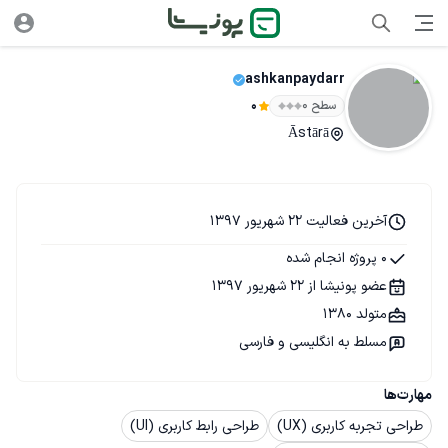
ashkanpaydarr
سطح ۰
0
Āstārā
آخرین فعالیت 22 شهریور 1397
0 پروژه انجام شده
عضو پونیشا از 22 شهریور 1397
متولد 1380
مسلط به انگلیسی و فارسی
مهارت‌ها
طراحی تجربه کاربری (UX)
طراحی رابط کاربری (UI)