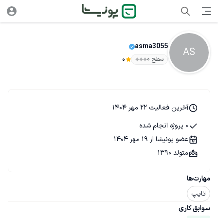
asma3055
AS
سطح ۰
0
آخرین فعالیت 22 مهر 1404
0 پروژه انجام شده
عضو پونیشا از 19 مهر 1404
متولد 1390
مهارت‌ها
تایپ
سوابق کاری