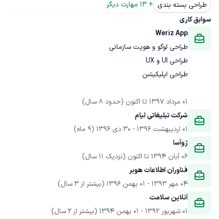
+ 
13
 مهارت دیگر
طراحی بسته بندی
سوابق کاری
Weriz App 
01 مرداد 1397
 تا اکنون
(حدود 8 سال)
ﺷﺮﮐﺖ ﺗﺒﻠﯿﻐﺎﺗﯽ ﻟﯿﺎم
01 اردیبهشت 1396
 - 
30 دی 1396
(9 ماه)
ژوآﺳﺎ
06 آبان 1394
 تا اکنون
(نزدیک 11 سال)
ﻓﻨﺎوران اﻃﻼﻋﺎت ﻫﻮﺑﺮ
04 مهر 1393
 - 
01 بهمن 1396
(بیشتر از 3 سال)
آنلاین سلامت
01 شهریور 1392
 - 
01 بهمن 1394
(بیشتر از 2 سال)