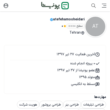
atefehamooheidari
AT
سطح ۰
0
Tehran
آخرین فعالیت 27 تیر 1397
0 پروژه انجام شده
عضو پونیشا از 27 تیر 1397
متولد 1395
مسلط به انگلیسی
مهارت‌ها
طراحی تبلیغات
طراحی بنر
طراحی بروشور
هویت شرکت