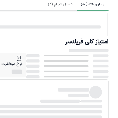
پایان‌یافته (
51
)
درحال انجام (
2
)
امتیاز کلی
فریلنسر
نرخ موفقیت در