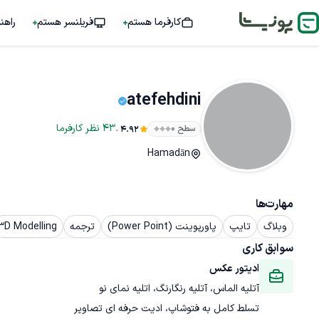
کارفرما هستم
فریلنسر هستم
راهن
atefehdini
.
43
نظر
کارفرما
سطح ۰
4.92
Hamadān
مهارت‌ها
وبلاگ
تایپ
پاورپوینت (Power Point)
ترجمه
3D Modelling
سوابق کاری
ادیتور عکس
آتلیه الماس، آتلیه رنگارنگ، اتلیه نمای نو
تسلط کامل به فتوشاپ، ادیت حرفه ای تصاویر