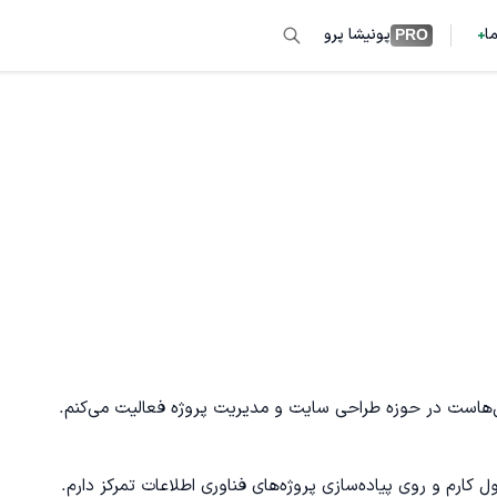
ما
پونیشا پرو
PRO