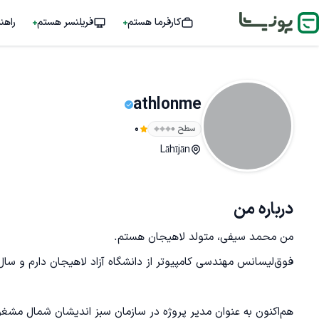
کارفرما هستم
فریلنسر هستم
راهن
athlonme
سطح ۰
0
Lāhījān
درباره من