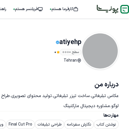
کارفرما هستم
فریلنسر هستم
راهن
atiyehp
سطح ۰
0
Tehran
درباره من
عکاس تبلیغاتی.ساخت تیزر تبلیغاتی.تولید محتوای تصویری.طراح ص
لوگو.مشاوره دیجیتال مارکتینگ
مهارت‌ها
نوشتن کتاب
نگارش سفرنامه
طراحی تبلیغات
Final Cut Pro
وی