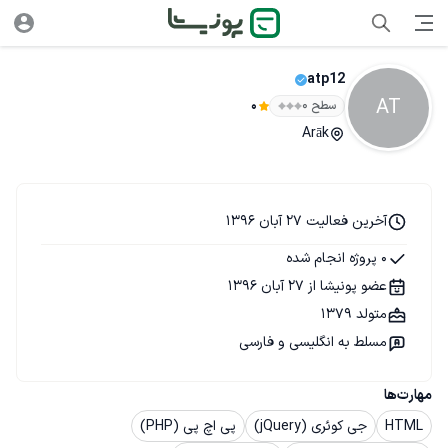
atp12
AT
سطح ۰
0
Arāk
آخرین فعالیت 27 آبان 1396
0 پروژه انجام شده
عضو پونیشا از 27 آبان 1396
متولد 1379
مسلط به انگلیسی و فارسی
مهارت‌ها
HTML
جی کوئری (jQuery)
پی اچ پی (PHP)