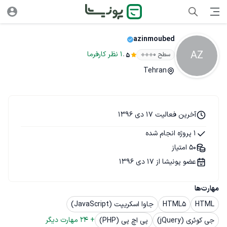
azinmoubed
AZ
.
1
نظر
کارفرما
سطح ۰
5
Tehran
آخرین فعالیت 17 دی 1396
1 پروژه انجام شده
50 امتیاز
عضو پونیشا از 17 دی 1396
مهارت‌ها
HTML
HTML5
جاوا اسکریپت (JavaScript)
+ 
24
 مهارت دیگر
جی کوئری (jQuery)
پی اچ پی (PHP)