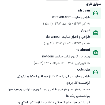
سوابق کاری
atrovan
طراحی سایت atrovan.com
08 آذر 1397
 - 
05 مهر 1397
(2 ماه)
داروینو
طراحی و اجرای سایت darwino.ir
08 آذر 1397
 - 
04 آذر 1397
(4 روز)
notdooni
ریدیزاین کردن قالب سایت notdoni 
18 فروردین 1397
 - 
16 خرداد 1397
(2 ماه)
های مارت
مسلط به قواعد و قوانین طراحی رابط کاربری، طراحی ریسپانسیو؛ 
کار با نرم افزار های گرافیکی فتوشاپ؛ ایلاسترتور, اسکچ و ...