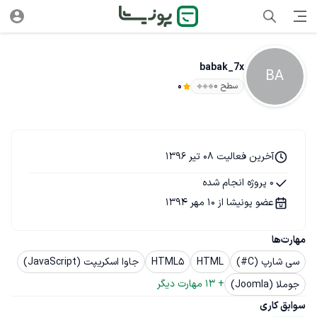
babak_7x
BA
سطح ۰
0
آخرین فعالیت 08 تیر 1396
0 پروژه انجام شده
عضو پونیشا از 10 مهر 1394
مهارت‌ها
سی شارپ (C#)
HTML
HTML5
جاوا اسکریپت (JavaScript)
+ 
13
 مهارت دیگر
جوملا (Joomla)
سوابق کاری