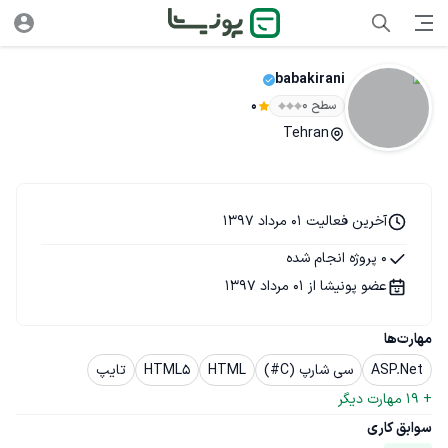
babakirani
سطح ۰
0
Tehran
آخرین فعالیت 01 مرداد 1397
0 پروژه انجام شده
عضو پونیشا از 01 مرداد 1397
مهارت‌ها
ASP.Net
سی شارپ (C#)
HTML
HTML5
تایپ
+ 
19
 مهارت دیگر
سوابق کاری