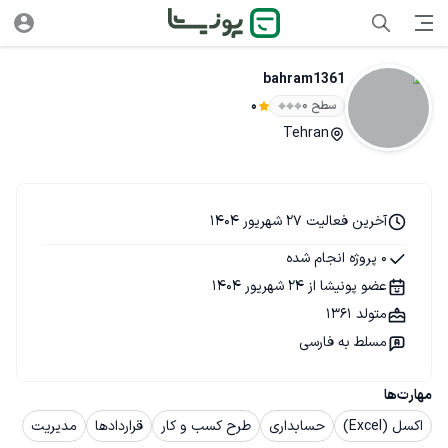
bahram1361
سطح ۰
0
Tehran
آخرین فعالیت 27 شهریور 1404
0 پروژه انجام شده
عضو پونیشا از 24 شهریور 1404
متولد 1361
مسلط به فارسی
مهارت‌ها
اکسل (Excel)
حسابداری
طرح کسب و کار
قراردادها
مدیریت