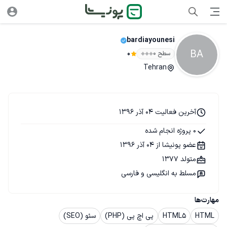
bardiayounesi
BA
سطح ۰
0
Tehran
آخرین فعالیت 04 آذر 1396
0 پروژه انجام شده
عضو پونیشا از 04 آذر 1396
متولد 1377
مسلط به انگلیسی و فارسی
مهارت‌ها
HTML
HTML5
پی اچ پی (PHP)
سئو (SEO)