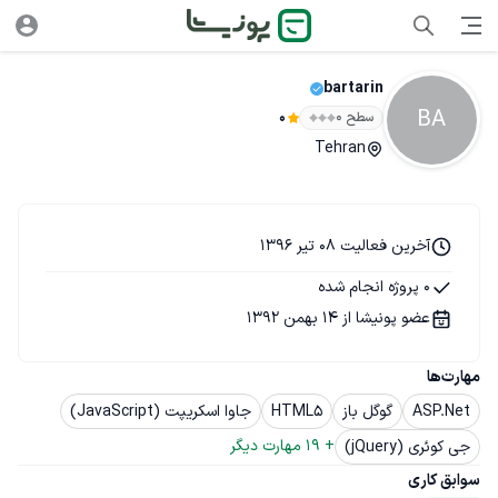
bartarin
BA
سطح ۰
0
Tehran
آخرین فعالیت 08 تیر 1396
0 پروژه انجام شده
عضو پونیشا از 14 بهمن 1392
مهارت‌ها
ASP.Net
گوگل باز
HTML5
جاوا اسکریپت (JavaScript)
+ 
19
 مهارت دیگر
جی کوئری (jQuery)
سوابق کاری