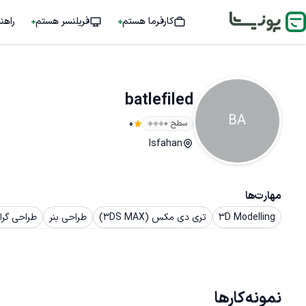
کارفرما هستم
فریلنسر هستم
راهن
batlefiled
BA
سطح ۰
0
Isfahan
مهارت‌ها
3D Modelling
تری دی مکس (3DS MAX)
طراحی بنر
طراحی گرا
نمونه‌کارها