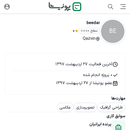
beedar
BE
سطح ۰
0
Qazvin
آخرین فعالیت 27 اردیبهشت 1397
0 پروژه انجام شده
عضو پونیشا از 27 اردیبهشت 1397
مهارت‌ها
طراحی گرافیک
تصویرسازی
عکاسی
سوابق کاری
پرنده ایرانیان