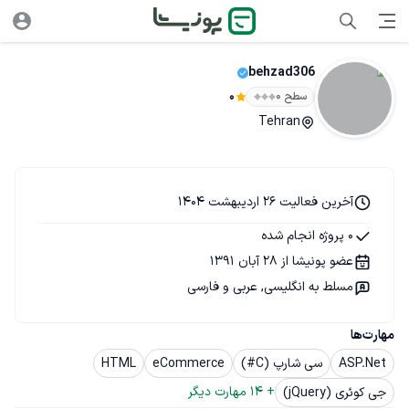
behzad306
سطح ۰
0
Tehran
آخرین فعالیت 26 اردیبهشت 1404
0 پروژه انجام شده
عضو پونیشا از 28 آبان 1391
مسلط به انگلیسی, عربی و فارسی
مهارت‌ها
ASP.Net
سی شارپ (C#)
eCommerce
HTML
+ 
14
 مهارت دیگر
جی کوئری (jQuery)