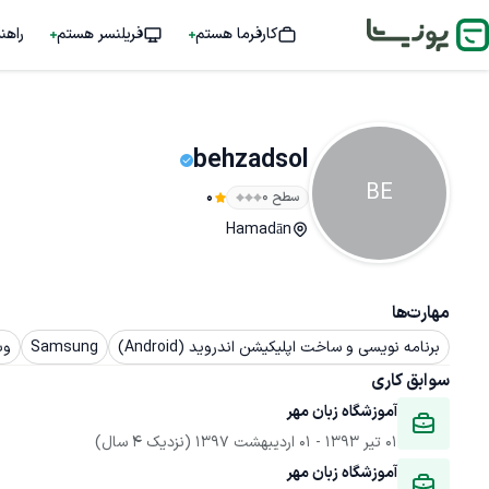
کارفرما هستم
فریلنسر هستم
راهن
behzadsol
BE
سطح ۰
0
Hamadān
مهارت‌ها
برنامه نویسی و ساخت اپلیکیشن اندروید (Android)
Samsung
وب
سوابق کاری
آموزشگاه زبان مهر
01 تیر 1393
 - 
01 اردیبهشت 1397
(نزدیک 4 سال)
آموزشگاه زبان مهر