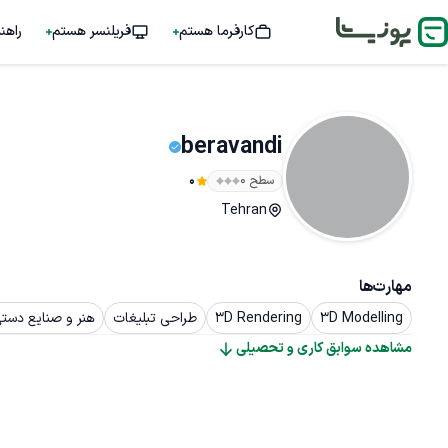
کارفرما هستم
فریلنسر هستم
راهن
beravandi
سطح ۰
0
Tehran
مهارت‌ها
3D Modelling
3D Rendering
طراحی تبلیغات
هنر و صنایع دست
مشاهده سوابق کاری و تحصیلی