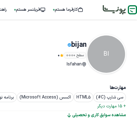
کارفرما هستم
فریلنسر هستم
راهن
bijan
BI
سطح ۰
0
Isfahan
مهارت‌ها
سی شارپ (C#)
HTML5
اکسس (Microsoft Access)
برنامه نو
+ 
15
 مهارت دیگر
مشاهده سوابق کاری و تحصیلی