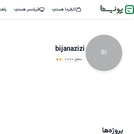
کارفرما هستم
فریلنسر هستم
راهن
bijanazizi
BI
سطح ۰
0
پروژه‌ها