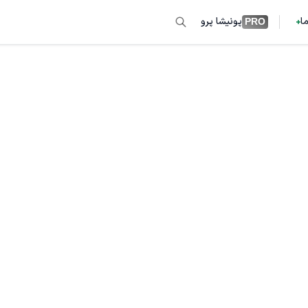
ما
پونیشا پرو
PRO