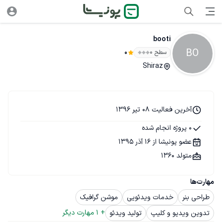
booti
BO
سطح ۰
0
Shiraz
آخرین فعالیت 08 تیر 1396
0 پروژه انجام شده
عضو پونیشا از 16 آذر 1395
متولد 1360
مهارت‌ها
طراحی بنر
خدمات ویدئویی
موشن گرافیک
+ 
1
 مهارت دیگر
تدوین ویدیو و کلیپ
تولید ویدئو