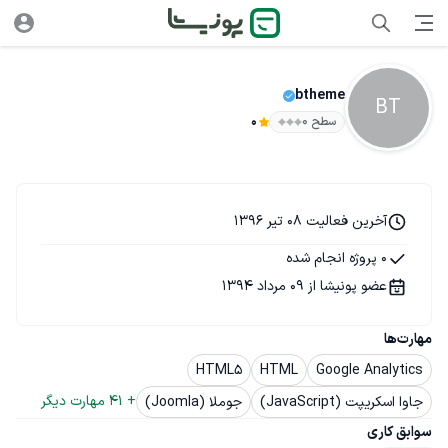
btheme
BT
سطح ۰
0
آخرین فعالیت 08 تیر 1396
0 پروژه انجام شده
عضو پونیشا از 09 مرداد 1394
مهارت‌ها
HTML5
HTML
Google Analytics
+ 
41
 مهارت دیگر
جاوا اسکریپت (JavaScript)
جوملا (Joomla)
سوابق کاری