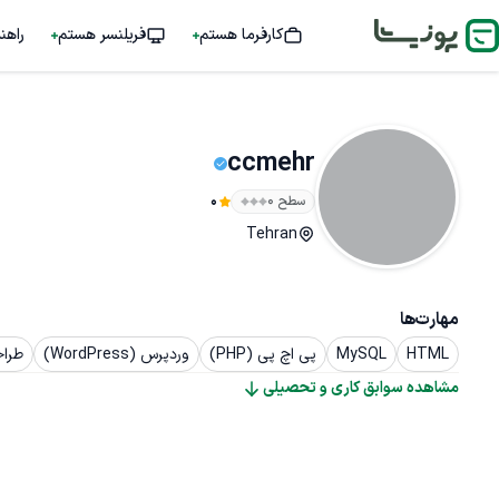
کارفرما هستم
فریلنسر هستم
راهن
ccmehr
سطح ۰
0
Tehran
مهارت‌ها
HTML
MySQL
پی اچ پی (PHP)
وردپرس (WordPress)
طراح
مشاهده سوابق کاری و تحصیلی