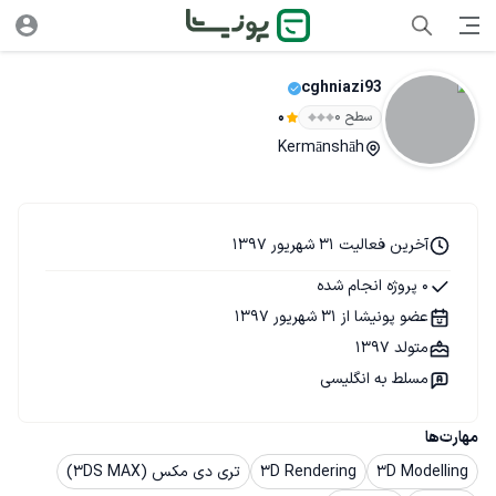
cghniazi93
سطح ۰
0
Kermānshāh
آخرین فعالیت 31 شهریور 1397
0 پروژه انجام شده
عضو پونیشا از 31 شهریور 1397
متولد 1397
مسلط به انگلیسی
مهارت‌ها
3D Modelling
3D Rendering
تری دی مکس (3DS MAX)