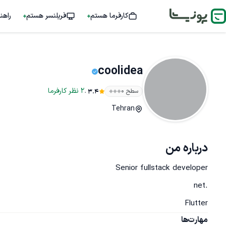
کارفرما هستم
فریلنسر هستم
راهن
coolidea
.
2
نظر
کارفرما
سطح ۰
3.4
Tehran
درباره من
Flutter
مهارت‌ها