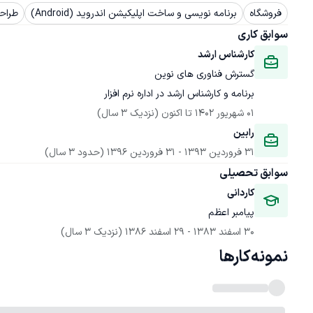
فروشگاه
برنامه نویسی و ساخت اپلیکیشن اندروید (Android)
طراح
سوابق کاری
کارشناس ارشد
گسترش فناوری های نوین
برنامه و کارشناس ارشد در اداره نرم افزار
01 شهریور 1402
 تا اکنون
(نزدیک 3 سال)
رابین
31 فروردین 1393
 - 
31 فروردین 1396
(حدود 3 سال)
سوابق تحصیلی
کاردانی
پیامبر اعظم
30 اسفند 1383
 - 
29 اسفند 1386
(نزدیک 3 سال)
نمونه‌کارها