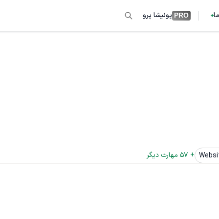
ما
پونیشا پرو
PRO
+ 
57
 مهارت دیگر
Websi