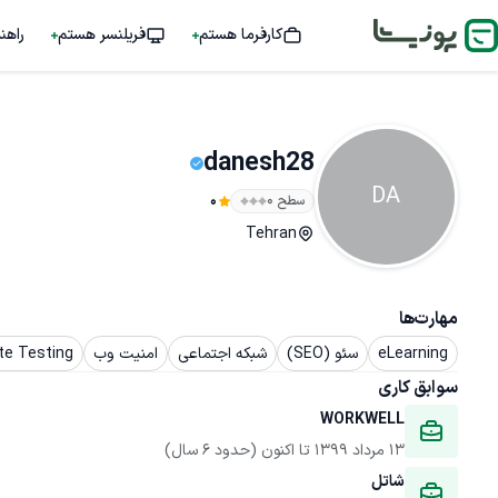
کارفرما هستم
فریلنسر هستم
راهن
danesh28
DA
سطح ۰
0
Tehran
مهارت‌ها
eLearning
سئو (SEO)
شبکه اجتماعی
امنیت وب
te Testing
سوابق کاری
WORKWELL
13 مرداد 1399
 تا اکنون
(حدود 6 سال)
شاتل