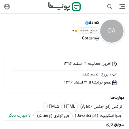
dani2
DA
سطح ۰
0
Gorgān
آخرین فعالیت 21 اسفند 1396
0 پروژه انجام شده
عضو پونیشا از 21 اسفند 1396
مهارت‌ها
آژاکس (ای جکس - Ajax)
HTML
HTML5
+ 
7
 مهارت دیگر
جاوا اسکریپت (JavaScript)
جی کوئری (jQuery)
سوابق کاری