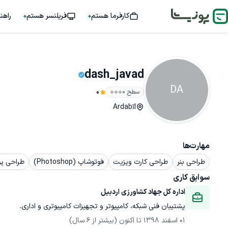
کارفرما هستم
فریلنسر هستم
راهن
dash_javad
DA
سطح ۰
0
Ardabīl
مهارت‌ها
طراحی بنر
طراحی کارت ویزیت
فوتوشاپ (Photoshop)
طراحی پو
سوابق کاری
اداره کل جهاد کشاورزی اردبیل
پشتیبان فنی شبکه، کامپیوتر و تجهیزات کامپیوتری و اداری.
01 اسفند 1398
 تا اکنون
(بیشتر از 6 سال)