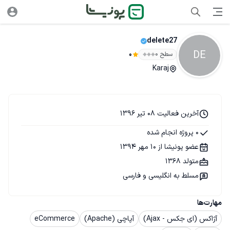
delete27
DE
سطح ۰
0
Karaj
آخرین فعالیت 08 تیر 1396
0 پروژه انجام شده
عضو پونیشا از 10 مهر 1394
متولد 1368
مسلط به انگلیسی و فارسی
مهارت‌ها
آژاکس (ای جکس - Ajax)
آپاچی (Apache)
eCommerce