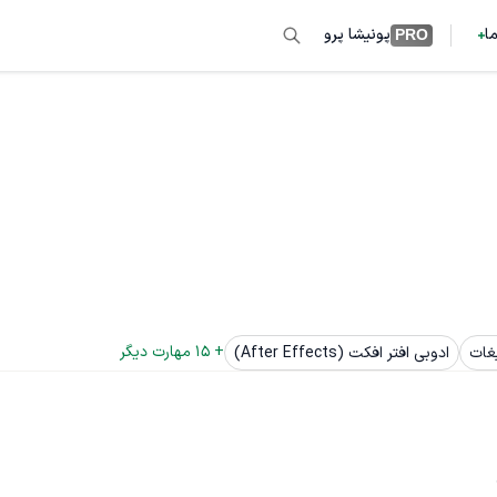
ما
پونیشا پرو
PRO
+ 
15
 مهارت دیگر
غات
ادوبی افتر افکت (After Effects)