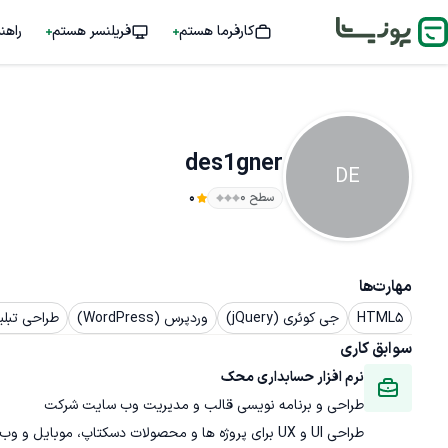
کارفرما هستم
فریلنسر هستم
راهن
des1gner
DE
سطح ۰
0
مهارت‌ها
HTML5
جی کوئری (jQuery)
وردپرس (WordPress)
طراحی تبلی
سوابق کاری
نرم افزار حسابداری محک