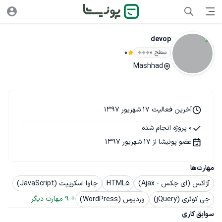
devop
سطح ۰
0
Mashhad
آخرین فعالیت 17 شهریور 1397
0 پروژه انجام شده
عضو پونیشا از 17 شهریور 1397
مهارت‌ها
آژاکس (ای جکس - Ajax)
HTML5
جاوا اسکریپت (JavaScript)
+ 
9
 مهارت دیگر
جی کوئری (jQuery)
وردپرس (WordPress)
سوابق کاری