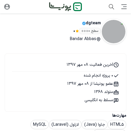
dgteam
سطح ۰
0
Bandar Abbas
آخرین فعالیت 08 مهر 1397
0 پروژه انجام شده
عضو پونیشا از 08 مهر 1397
متولد 1368
مسلط به انگلیسی
مهارت‌ها
HTML5
جاوا (Java)
لاراول (Laravel)
MySQL