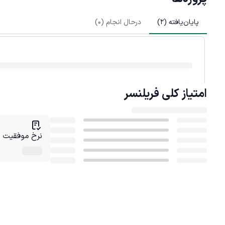
پایان‌یافته (
2
)
درحال انجام (
0
)
امتیاز کلی
فریلنسر
نرخ موفقیت در