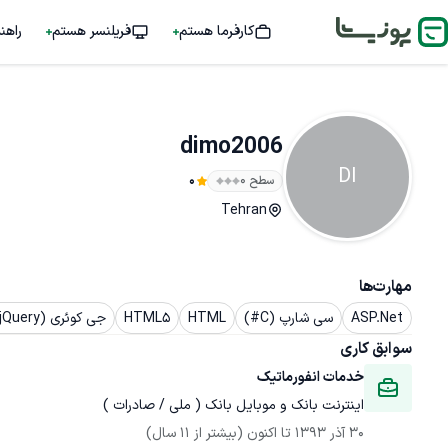
کارفرما هستم
فریلنسر هستم
راهن
dimo2006
DI
سطح ۰
0
Tehran
مهارت‌ها
ASP.Net
سی شارپ (C#)
HTML
HTML5
جی کوئری (jQuery)
سوابق کاری
خدمات انفورماتیک
اینترنت بانک و موبایل بانک ( ملی / صادرات )
30 آذر 1393
 تا اکنون
(بیشتر از 11 سال)