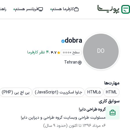
کارفرما هستم
فریلنسر هستم
راهن
dobra
DO
.
4
نظر
کارفرما
سطح ۰
4.7
Tehran
مهارت‌ها
HTML
HTML5
جاوا اسکریپت (JavaScript)
پی اچ پی (PHP)
سوابق کاری
گروه طراحی دابرا
مسئولیت طراحی وبسایت گروه طراحی و دیزاین دابرا
06 مرداد 1396
 تا اکنون
(حدود 9 سال)