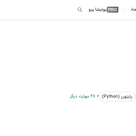
ما
پونیشا پرو
PRO
+ 
28
 مهارت دیگر
پایتون (Python)