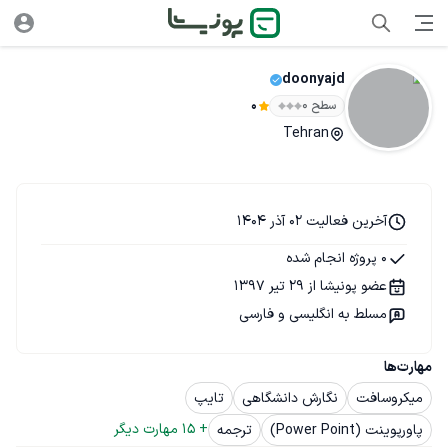
doonyajd
سطح ۰
0
Tehran
آخرین فعالیت 02 آذر 1404
0 پروژه انجام شده
عضو پونیشا از 29 تیر 1397
مسلط به انگلیسی و فارسی
مهارت‌ها
میکروسافت
نگارش دانشگاهی
تایپ
+ 
15
 مهارت دیگر
پاورپوینت (Power Point)
ترجمه