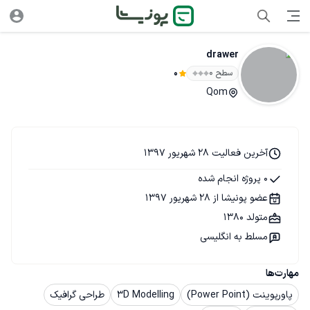
drawer
سطح ۰
0
Qom
آخرین فعالیت 28 شهریور 1397
0 پروژه انجام شده
عضو پونیشا از 28 شهریور 1397
متولد 1380
مسلط به انگلیسی
مهارت‌ها
پاورپوینت (Power Point)
3D Modelling
طراحی گرافیک