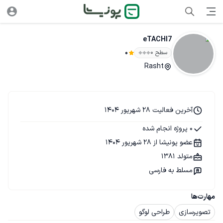
eTACHI7
سطح ۰
0
Rasht
آخرین فعالیت 28 شهریور 1404
0 پروژه انجام شده
عضو پونیشا از 28 شهریور 1404
متولد 1381
مسلط به فارسی
مهارت‌ها
تصویرسازی
طراحی لوگو