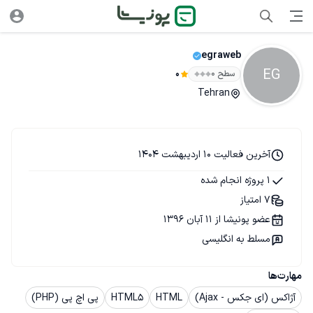
egraweb
EG
سطح ۰
0
Tehran
آخرین فعالیت 10 اردیبهشت 1404
1 پروژه انجام شده
7 امتیاز
عضو پونیشا از 11 آبان 1396
مسلط به انگلیسی
مهارت‌ها
آژاکس (ای جکس - Ajax)
HTML
HTML5
پی اچ پی (PHP)