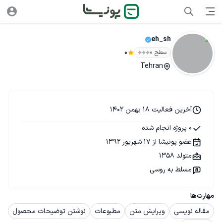
eh_sh
سطح ۰
0
Tehran
آخرین فعالیت 18 بهمن 1402
0 پروژه انجام شده
عضو پونیشا از 17 شهریور 1392
متولد 1358
مسلط به روسی
مهارت‌ها
مقاله نویسی
ویرایش متن
مطبوعات
نوشتن توضیحات محصول