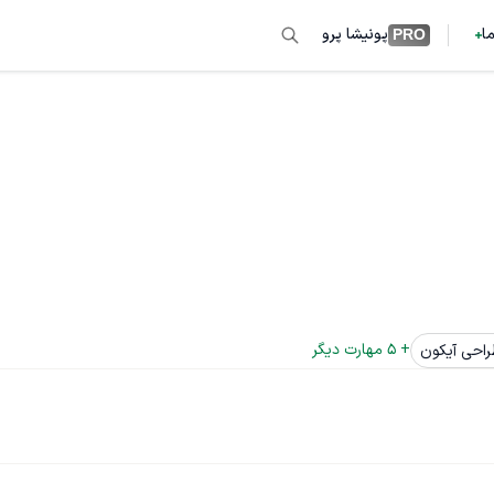
ما
پونیشا پرو
PRO
+ 
5
 مهارت دیگر
احی آیکون