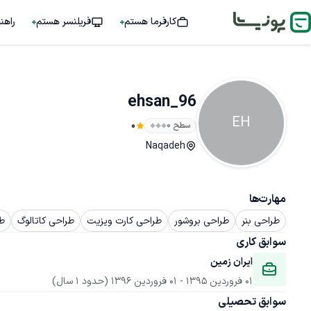
کارفرما هستم
فریلنسر هستم
راهن
ehsan_96
EH
سطح ۰
0
Naqadeh
مهارت‌ها
طراحی بنر
طراحی بروشور
طراحی کارت ویزیت
طراحی کاتالوگ
طر
سوابق کاری
ایران زمین
01 فروردین 1395
 - 
01 فروردین 1396
(حدود 1 سال)
سوابق تحصیلی