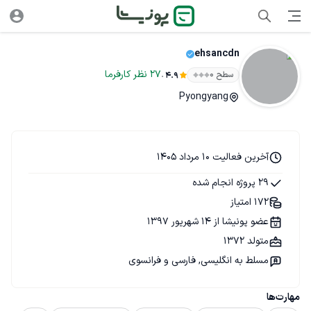
ehsancdn
.
27
نظر
کارفرما
سطح ۰
4.9
Pyongyang
آخرین فعالیت 10 مرداد 1405
29 پروژه انجام شده
172 امتیاز
عضو پونیشا از 14 شهریور 1397
متولد 1372
مسلط به انگلیسی, فارسی و فرانسوی
مهارت‌ها