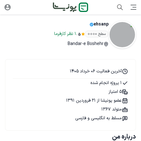
ehsanp
.
1
نظر
کارفرما
سطح ۰
5
Bandar-e Būshehr
آخرین فعالیت 06 خرداد 1405
1 پروژه انجام شده
5 امتیاز
عضو پونیشا از 21 فروردین 1391
متولد 1367
مسلط به انگلیسی و فارسی
درباره من