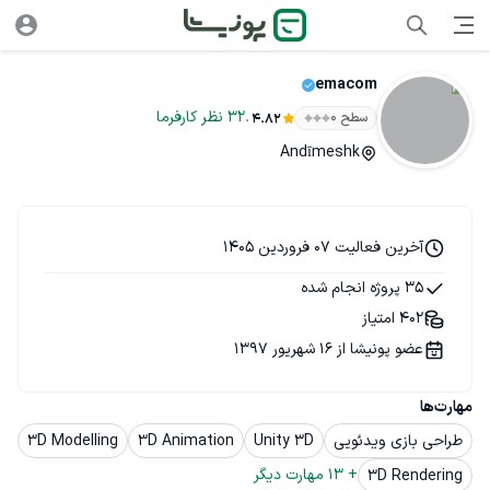
emacom
.
32
نظر
کارفرما
سطح ۰
4.82
Andīmeshk
آخرین فعالیت 07 فروردین 1405
35 پروژه انجام شده
402 امتیاز
عضو پونیشا از 16 شهریور 1397
مهارت‌ها
طراحی بازی ویدئویی
Unity 3D
3D Animation
3D Modelling
+ 
13
 مهارت دیگر
3D Rendering