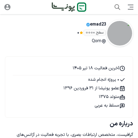
emad23
سطح ۰
0
Qom
آخرین فعالیت 18 تیر 1405
0 پروژه انجام شده
عضو پونیشا از 31 فروردین 1396
متولد 1375
مسلط به عربی
درباره من
گرافیست، متخصص ارتباطات بصری، با تجربه فعالیت در آژانس‌های 