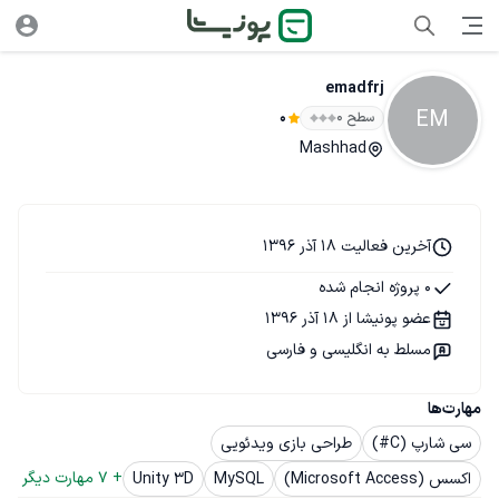
emadfrj
EM
سطح ۰
0
Mashhad
آخرین فعالیت 18 آذر 1396
0 پروژه انجام شده
عضو پونیشا از 18 آذر 1396
مسلط به انگلیسی و فارسی
مهارت‌ها
سی شارپ (C#)
طراحی بازی ویدئویی
+ 
7
 مهارت دیگر
اکسس (Microsoft Access)
MySQL
Unity 3D