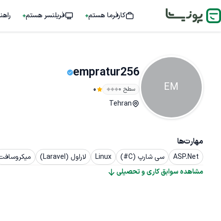
کارفرما هستم
فریلنسر هستم
راهن
empratur256
EM
سطح ۰
0
Tehran
مهارت‌ها
ASP.Net
سی شارپ (C#)
Linux
لاراول (Laravel)
میکروسافت
مشاهده سوابق کاری و تحصیلی