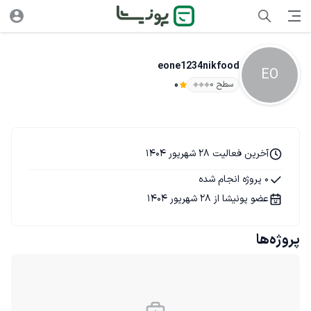
eone1234nikfood
EO
سطح ۰
0
آخرین فعالیت 28 شهریور 1404
0 پروژه انجام شده
عضو پونیشا از 28 شهریور 1404
پروژه‌ها